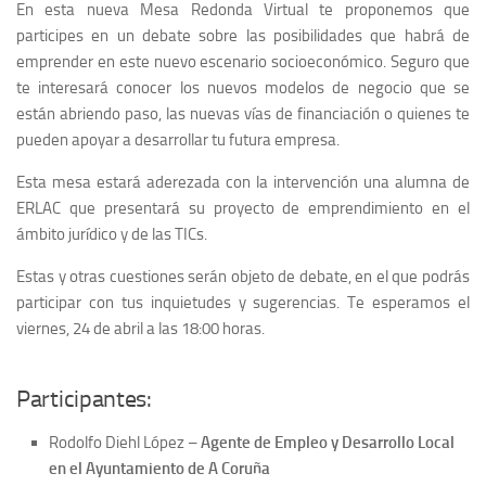
En esta nueva Mesa Redonda Virtual te proponemos que
participes en un debate sobre las posibilidades que habrá de
Seminarios y formación permanente
emprender en este nuevo escenario socioeconómico. Seguro que
Curso Básico en Prevención de Riesgos Laborales –
te interesará conocer los nuevos modelos de negocio que se
Inscripción Abierta
están abriendo paso, las nuevas vías de financiación o quienes te
Ayudas a la formación – Fundación Tripartita
pueden apoyar a desarrollar tu futura empresa.
XIV Congreso Internacional de derecho comparado del trabajo
Esta mesa estará aderezada con la intervención una alumna de
ERLAC que presentará su proyecto de emprendimiento en el
Empleo y Emprendimiento
ámbito jurídico y de las TICs.
Orientación y prácticas en empresas
Estas y otras cuestiones serán objeto de debate, en el que podrás
participar con tus inquietudes y sugerencias. Te esperamos el
Prácticas Académicas Externas
viernes, 24 de abril a las 18:00 horas.
Emprendimiento
Encuentro Internacional de Jóvenes Emprendedores (EIJE)
Participantes:
Red Eusumo
Rodolfo Diehl López –
Agente de Empleo y Desarrollo Local
Puntos de Atención al Emprendedor (PAE)
en el Ayuntamiento de A Coruña