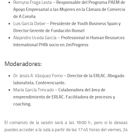
Feria de empleo
Romyna Fraga Lesta –
Responsable del Programa PAEM de
Apoyo Empresarial a las Mujeres en la Cámara de Comercio
Feria de Empleo 2021
de A Coruña
Feria de Empleo 2022
Luis García Deber –
Presidente de Youth Business Spain y
Director Gerente de Fundación Ronsel
Feria de Empleo 2023
Alejandro Uceda García –
Professional in Human Resources
Feira de emprego 2024
International PHRi socio en 2mProgress
Feira de emprego 2024 (Xunta)
Feira de emprego 2025
Moderadores:
Calidad
Dr. Jesús A. Vázquez Forno –
Director de la ERLAC. Abogado
Licitaciones
laboralista. Conferenciante.
María García Trincado –
Colaboradora del área de
emprendimiento de ERLAC. Facilitadora de procesos y
coaching.
El comienzo de la sesión será a las 18:00 h., pero si lo deseas
puedes acceder a la sala a partir de las 17:45 horas del viernes, 24