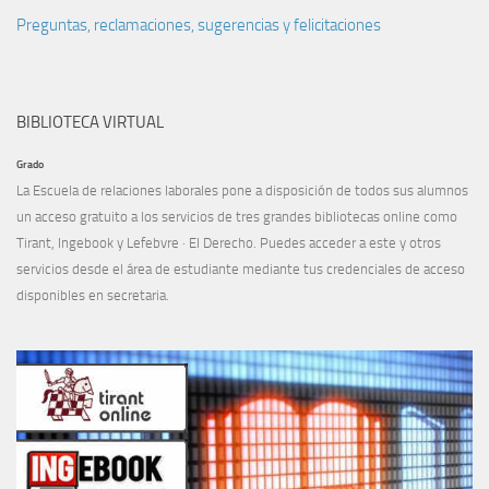
Preguntas, reclamaciones, sugerencias y felicitaciones
BIBLIOTECA VIRTUAL
Grado
La Escuela de relaciones laborales pone a disposición de todos sus alumnos
un acceso gratuito a los servicios de tres grandes bibliotecas online como
Tirant, Ingebook y Lefebvre · El Derecho. Puedes acceder a este y otros
servicios desde el
área de estudiante
mediante tus credenciales de acceso
disponibles en
secretaria
.