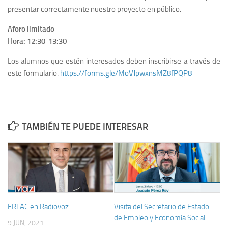
presentar correctamente nuestro proyecto en público.
Seminarios y formación permanente
Aforo limitado
Curso Básico en Prevención de Riesgos Laborales –
Hora: 12:30-13:30
Inscripción Abierta
Los alumnos que estén interesados deben inscribirse a través de
Ayudas a la formación – Fundación Tripartita
este formulario:
https://forms.gle/MoVJpwxnsMZ8fPQP8
XIV Congreso Internacional de derecho comparado del trabajo
Empleo y Emprendimiento
TAMBIÉN TE PUEDE INTERESAR
Orientación y prácticas en empresas
Prácticas Académicas Externas
Emprendimiento
Encuentro Internacional de Jóvenes Emprendedores (EIJE)
Red Eusumo
ERLAC en Radiovoz
Visita del Secretario de Estado
Puntos de Atención al Emprendedor (PAE)
de Empleo y Economía Social
9 JUN, 2021