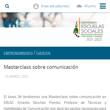
Area estudiantes
|
Alumni
Conócenos
Estudios
Grado en Relaciones Laborales y Recursos Humanos
II Experto/a en Elaboración e Negociación en Plans de Igualdade
Máster en Recursos Humanos y People Analytics
/
EMPRENDIMIENTO
EVENTOS
Máster Práctico de Jurisdicción Social
Masterclass sobre comunicación
Máster en Organización de Eventos, Protocolo y Comunicación
Experto En Implantación Y Auditoria De La Norma Iso 45001
· 24 MARZO, 2022
Experto Universitario en Gestión de Personas
Experto en Asesoría Laboral
El lunes 28 tendremos una Masterclass sobre comunicación en
Posgrado de Especialización ERLAC
ERLAC. Ernesto Sánchez Pombo, Profesor de Técnicas y
Habilidades de Comunicación nos dará las pautas necesarias para
Curso Patrón de Embarcaciones de Recreo PNB-PER