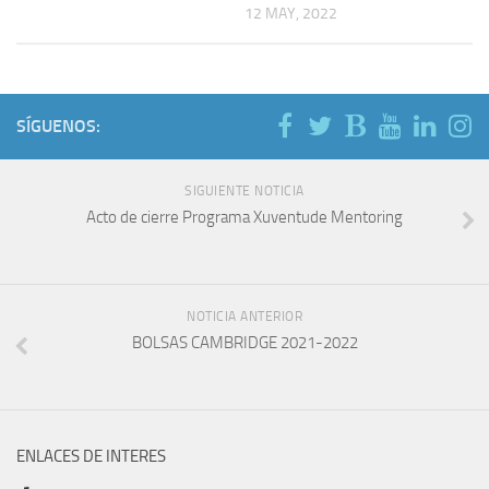
Feria de empleo
12 MAY, 2022
Feria de Empleo 2021
Feria de Empleo 2022
Feria de Empleo 2023
SÍGUENOS:
Feira de emprego 2024
Feira de emprego 2024 (Xunta)
SIGUIENTE NOTICIA
Acto de cierre Programa Xuventude Mentoring
Feira de emprego 2025
Calidad
Licitaciones
NOTICIA ANTERIOR
BOLSAS CAMBRIDGE 2021-2022
ENLACES DE INTERES